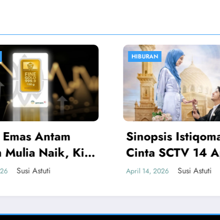
HIBURAN
OLAHRAGA
Sinopsis Istiqomah
Atalant
Cinta SCTV 14 April,
Boga Ja
Monika Dicurigai
Juventu
Susi Astuti
April 14, 2026
April 12, 2026