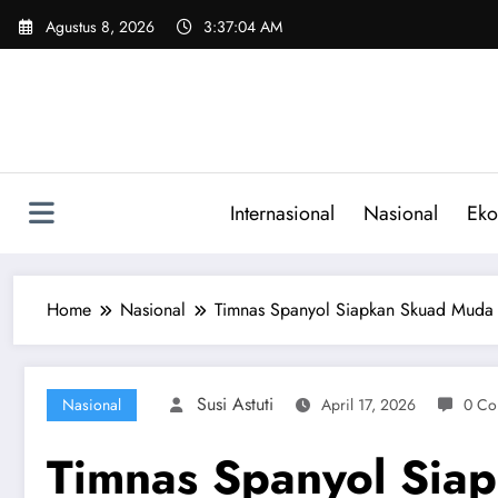
Skip
Agustus 8, 2026
3:37:05 AM
to
content
Internasional
Nasional
Eko
Home
Nasional
Timnas Spanyol Siapkan Skuad Muda 
Susi Astuti
Nasional
April 17, 2026
0 Co
Timnas Spanyol Sia