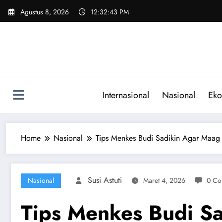
Skip
Agustus 8, 2026
12:32:44 PM
to
content
Internasional
Nasional
Eko
Home
Nasional
Tips Menkes Budi Sadikin Agar Maag
Susi Astuti
Nasional
Maret 4, 2026
0 Co
Tips Menkes Budi S