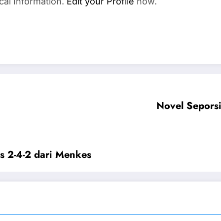
cal Information.
Edit your Profile
now.
Novel Sepors
 2-4-2 dari Menkes