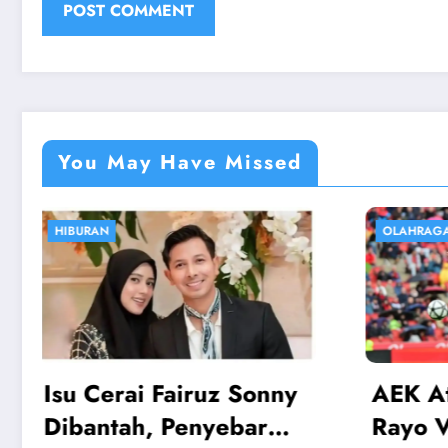
You May Have Missed
OLAHRAGA
EKONOM
AEK Athens vs Rayo:
Harg
Rayo Vallecano Lolos
Logam