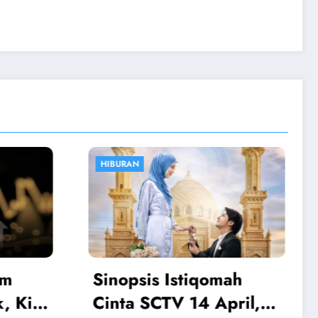
OLAHRAGA
mah
Atalanta vs Juventus:
pril,
Boga Jadi Penentu,