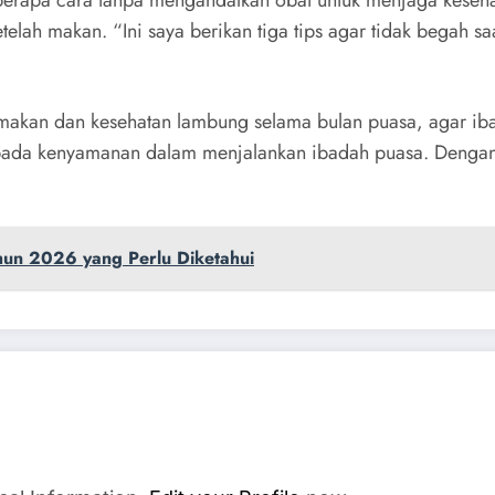
berapa cara tanpa mengandalkan obat untuk menjaga kesehat
elah makan. “Ini saya berikan tiga tips agar tidak begah s
makan dan kesehatan lambung selama bulan puasa, agar iba
 pada kenyamanan dalam menjalankan ibadah puasa. Dengan 
hun 2026 yang Perlu Diketahui