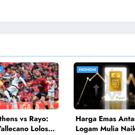
I
HIBURAN
a Emas Antam
Sinopsis Istiqo
 Mulia Naik, Kini
Cinta SCTV 14 A