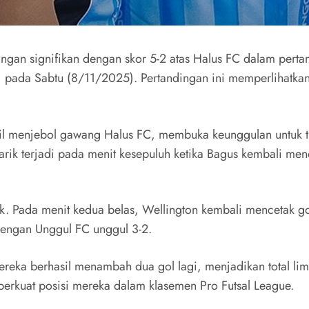
an signifikan dengan skor 5-2 atas Halus FC dalam perta
ada Sabtu (8/11/2025). Pertandingan ini memperlihatkan int
asil menjebol gawang Halus FC, membuka keunggulan untuk
rik terjadi pada menit kesepuluh ketika Bagus kembali m
. Pada menit kedua belas, Wellington kembali mencetak gol
dengan Unggul FC unggul 3-2.
eka berhasil menambah dua gol lagi, menjadikan total li
erkuat posisi mereka dalam klasemen Pro Futsal League.