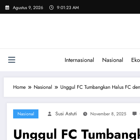
Skip
Agustus 9, 2026
9:01:24 AM
to
content
Internasional
Nasional
Eko
Home
Nasional
Unggul FC Tumbangkan Halus FC deng
Susi Astuti
Nasional
November 8, 2025
Unggul FC Tumbangka