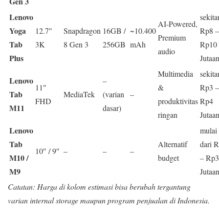
Gen 3
Lenovo
sekita
AI-Powered,
Yoga
12.7″
Snapdragon
16GB /
~10.400
Rp8 –
Premium
Tab
3K
8 Gen 3
256GB
mAh
Rp10
audio
Plus
Jutaa
Multimedia
sekita
Lenovo
–
11″
&
Rp3 –
Tab
MediaTek
(varian
–
FHD
produktivitas
Rp4
M11
dasar)
ringan
Jutaa
Lenovo
mulai
Tab
Alternatif
dari 
10″ / 9″
–
–
–
M10 /
budget
– Rp3
M9
Jutaa
Catatan: Harga di kolom estimasi bisa berubah tergantung
varian internal storage maupun program penjualan di Indonesia.