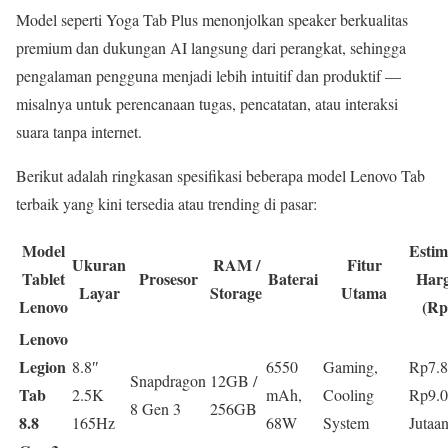
Model seperti Yoga Tab Plus menonjolkan speaker berkualitas
premium dan dukungan AI langsung dari perangkat, sehingga
pengalaman pengguna menjadi lebih intuitif dan produktif —
misalnya untuk perencanaan tugas, pencatatan, atau interaksi
suara tanpa internet.
Berikut adalah ringkasan spesifikasi beberapa model Lenovo Tab
terbaik yang kini tersedia atau trending di pasar:
Model
Estim
Ukuran
RAM /
Fitur
Tablet
Prosesor
Baterai
Har
Layar
Storage
Utama
Lenovo
(Rp
Lenovo
Legion
8.8″
6550
Gaming,
Rp7.8
Snapdragon
12GB /
Tab
2.5K
mAh,
Cooling
Rp9.0
8 Gen 3
256GB
8.8
165Hz
68W
System
Jutaa