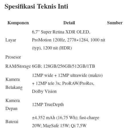
Spesifikasi Teknis Inti
Komponen
Detail
Sumber
6,7” Super Retina XDR OLED,
Layar
ProMotion 120Hz, 2778×1284, 1000 nit
(typ), 1200 nit (HDR)
Prosesor
RAM/Storage
6GB; 128GB/256GB/512GB/1TB
12MP wide + 12MP ultrawide (makro)
Kamera
+ 12MP tele 3x; ProRAW/ProRes,
Belakang
Dolby Vision
Kamera
12MP TrueDepth
Depan
±4.352 mAh (16,75 Wh); fast-charge
Baterai
20W; MagSafe 15W; Qi 7,5W