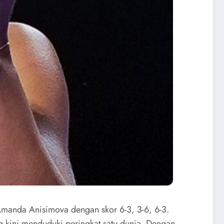
Amanda Anisimova dengan skor 6-3, 3-6, 6-3.
ng kini menduduki peringkat satu dunia. Dengan