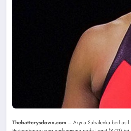
Thebatterysdown.com
– Aryna Sabalenka berhasil 
Pertandingan yang berlangsung pada Jumat (8/11) ini 