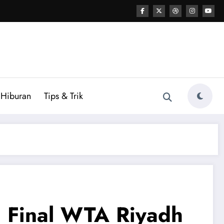
Hiburan
Tips & Trik
i Final WTA Riyadh