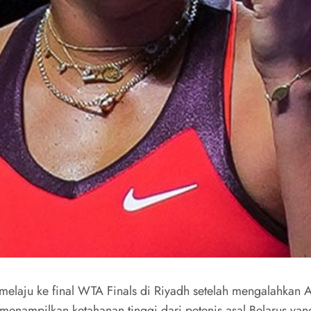
melaju ke final WTA Finals di Riyadh setelah mengalahkan 
menampilkan ketahanan tinggi dari petenis asal Belarus ya