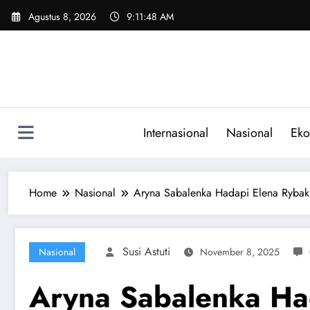
Skip
Agustus 8, 2026
9:11:49 AM
to
content
Internasional
Nasional
Eko
Home
Nasional
Aryna Sabalenka Hadapi Elena Rybak
Susi Astuti
Nasional
November 8, 2025
Aryna Sabalenka Ha