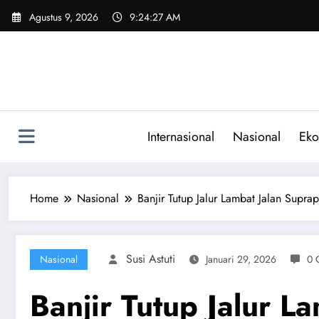
Skip
Agustus 9, 2026
9:24:28 AM
to
content
Internasional
Nasional
Eko
Home
Nasional
Banjir Tutup Jalur Lambat Jalan Sup
Susi Astuti
Nasional
Januari 29, 2026
0 
Banjir Tutup Jalur 