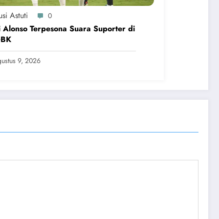
si Astuti
0
 Alonso Terpesona Suara Suporter di
GBK
ustus 9, 2026