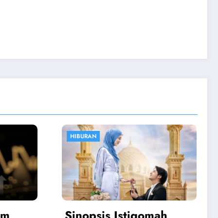
OLAHRAGA
mah
Atalanta vs Juventus: