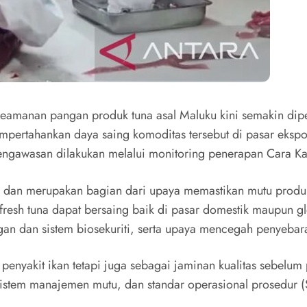
eamanan pangan produk tuna asal Maluku kini semakin diper
pertahankan daya saing komoditas tersebut di pasar ekspor
gawasan dilakukan melalui monitoring penerapan Cara Kara
aluku dan merupakan bagian dari upaya memastikan mutu pro
resh tuna dapat bersaing baik di pasar domestik maupun glo
gan dan sistem biosekuriti, serta upaya mencegah penyebar
enyakit ikan tetapi juga sebagai jaminan kualitas sebelum 
, sistem manajemen mutu, dan standar operasional prosedur 