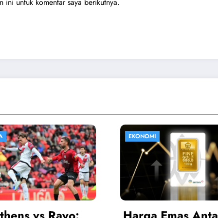
ini untuk komentar saya berikutnya.
I
HIBURAN
a Emas Antam
Sinopsis Istiqo