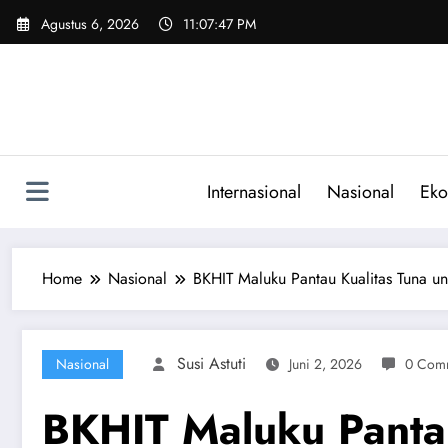
Skip
Agustus 6, 2026
11:07:48 PM
to
content
Internasional
Nasional
Eko
Home
Nasional
BKHIT Maluku Pantau Kualitas Tuna u
Susi Astuti
Nasional
Juni 2, 2026
0 Com
BKHIT Maluku Pantau