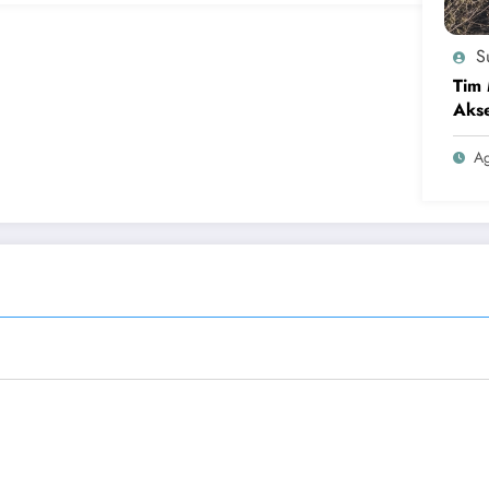
Su
Tim 
Akse
Ag