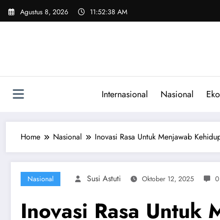
Skip
Agustus 8, 2026
11:52:39 AM
to
content
Internasional
Nasional
Eko
Home
Nasional
Inovasi Rasa Untuk Menjawab Kehidu
Susi Astuti
Nasional
Oktober 12, 2025
0
Inovasi Rasa Untuk