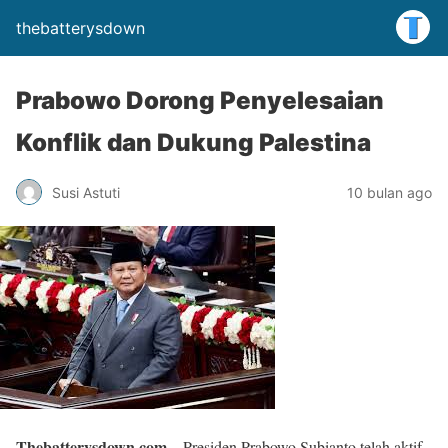
thebatterysdown
Prabowo Dorong Penyelesaian
Konflik dan Dukung Palestina
Susi Astuti
10 bulan ago
Thebatterysdown.com
– Presiden Prabowo Subianto telah aktif