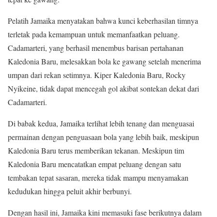
Pelatih Jamaika menyatakan bahwa kunci keberhasilan timnya
terletak pada kemampuan untuk memanfaatkan peluang.
Cadamarteri, yang berhasil menembus barisan pertahanan
Kaledonia Baru, melesakkan bola ke gawang setelah menerima
umpan dari rekan setimnya. Kiper Kaledonia Baru, Rocky
Nyikeine, tidak dapat mencegah gol akibat sontekan dekat dari
Cadamarteri.
Di babak kedua, Jamaika terlihat lebih tenang dan menguasai
permainan dengan penguasaan bola yang lebih baik, meskipun
Kaledonia Baru terus memberikan tekanan. Meskipun tim
Kaledonia Baru mencatatkan empat peluang dengan satu
tembakan tepat sasaran, mereka tidak mampu menyamakan
kedudukan hingga peluit akhir berbunyi.
Dengan hasil ini, Jamaika kini memasuki fase berikutnya dalam