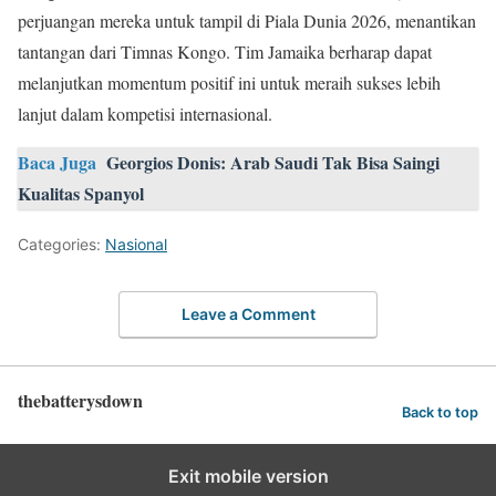
perjuangan mereka untuk tampil di Piala Dunia 2026, menantikan
tantangan dari Timnas Kongo. Tim Jamaika berharap dapat
melanjutkan momentum positif ini untuk meraih sukses lebih
lanjut dalam kompetisi internasional.
Baca Juga
Georgios Donis: Arab Saudi Tak Bisa Saingi
Kualitas Spanyol
Categories:
Nasional
Leave a Comment
thebatterysdown
Back to top
Exit mobile version