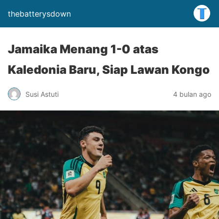
thebatterysdown
Jamaika Menang 1-0 atas
Kaledonia Baru, Siap Lawan Kongo
Susi Astuti
4 bulan ago