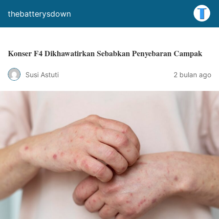
thebatterysdown
Konser F4 Dikhawatirkan Sebabkan Penyebaran Campak
Susi Astuti
2 bulan ago