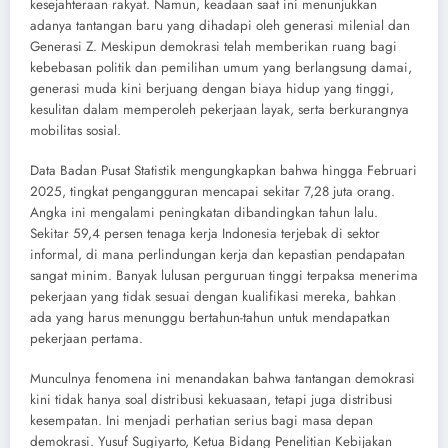
kesejahteraan rakyat. Namun, keadaan saat ini menunjukkan
adanya tantangan baru yang dihadapi oleh generasi milenial dan
Generasi Z. Meskipun demokrasi telah memberikan ruang bagi
kebebasan politik dan pemilihan umum yang berlangsung damai,
generasi muda kini berjuang dengan biaya hidup yang tinggi,
kesulitan dalam memperoleh pekerjaan layak, serta berkurangnya
mobilitas sosial.
Data Badan Pusat Statistik mengungkapkan bahwa hingga Februari
2025, tingkat pengangguran mencapai sekitar 7,28 juta orang.
Angka ini mengalami peningkatan dibandingkan tahun lalu.
Sekitar 59,4 persen tenaga kerja Indonesia terjebak di sektor
informal, di mana perlindungan kerja dan kepastian pendapatan
sangat minim. Banyak lulusan perguruan tinggi terpaksa menerima
pekerjaan yang tidak sesuai dengan kualifikasi mereka, bahkan
ada yang harus menunggu bertahun-tahun untuk mendapatkan
pekerjaan pertama.
Munculnya fenomena ini menandakan bahwa tantangan demokrasi
kini tidak hanya soal distribusi kekuasaan, tetapi juga distribusi
kesempatan. Ini menjadi perhatian serius bagi masa depan
demokrasi. Yusuf Sugiyarto, Ketua Bidang Penelitian Kebijakan