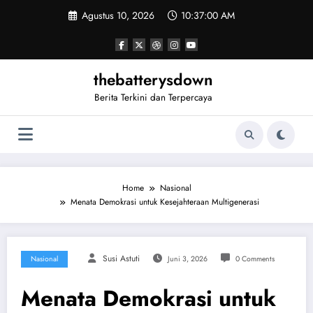
Skip
Agustus 10, 2026
10:37:00 AM
to
content
thebatterysdown
Berita Terkini dan Terpercaya
Home
Nasional
Menata Demokrasi untuk Kesejahteraan Multigenerasi
Susi Astuti
Nasional
Juni 3, 2026
0 Comments
Menata Demokrasi untuk