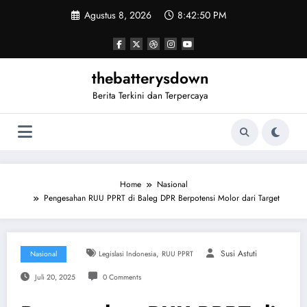
Skip
Agustus 8, 2026
8:42:50 PM
to
content
thebatterysdown
Berita Terkini dan Terpercaya
Home
Nasional
Pengesahan RUU PPRT di Baleg DPR Berpotensi Molor dari Target
,
Susi Astuti
Nasional
Legislasi Indonesia
RUU PPRT
Juli 20, 2025
0 Comments