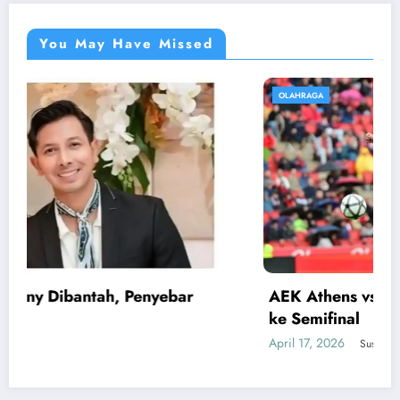
You May Have Missed
OLAHRAGA
r
AEK Athens vs Rayo: Rayo Vallecano Lolos
ke Semifinal
April 17, 2026
Susi Astuti