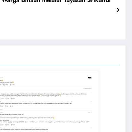
Warga Binaan melalui Yayasan Srikandi