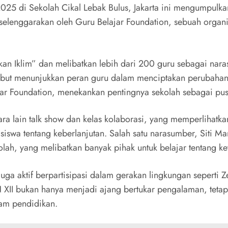
025 di Sekolah Cikal Lebak Bulus, Jakarta ini mengumpulkan
 diselenggarakan oleh Guru Belajar Foundation, sebuah org
an Iklim” dan melibatkan lebih dari 200 guru sebagai nar
sebut menunjukkan peran guru dalam menciptakan perubahan p
jar Foundation, menekankan pentingnya sekolah sebagai pusa
a lain talk show dan kelas kolaborasi, yang memperlihatkan 
swa tentang keberlanjutan. Salah satu narasumber, Siti Ma
ah, yang melibatkan banyak pihak untuk belajar tentang k
juga aktif berpartisipasi dalam gerakan lingkungan seperti 
 XII bukan hanya menjadi ajang bertukar pengalaman, tetap
am pendidikan.