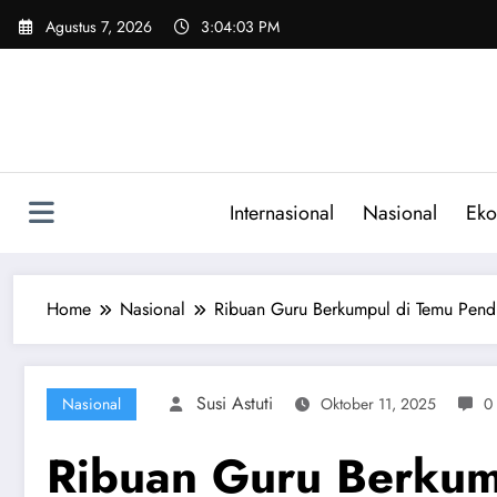
Skip
Agustus 7, 2026
3:04:04 PM
to
content
Internasional
Nasional
Eko
Home
Nasional
Ribuan Guru Berkumpul di Temu Pendi
Susi Astuti
Nasional
Oktober 11, 2025
0
Ribuan Guru Berkump