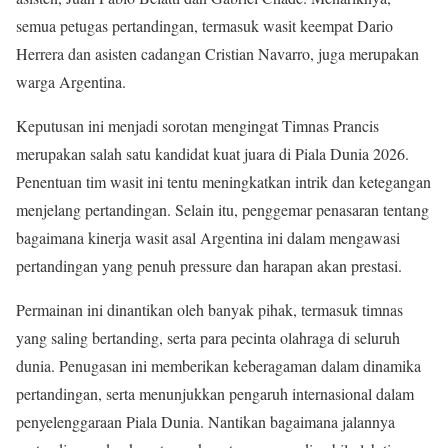
semua petugas pertandingan, termasuk wasit keempat Dario
Herrera dan asisten cadangan Cristian Navarro, juga merupakan
warga Argentina.
Keputusan ini menjadi sorotan mengingat Timnas Prancis
merupakan salah satu kandidat kuat juara di Piala Dunia 2026.
Penentuan tim wasit ini tentu meningkatkan intrik dan ketegangan
menjelang pertandingan. Selain itu, penggemar penasaran tentang
bagaimana kinerja wasit asal Argentina ini dalam mengawasi
pertandingan yang penuh pressure dan harapan akan prestasi.
Permainan ini dinantikan oleh banyak pihak, termasuk timnas
yang saling bertanding, serta para pecinta olahraga di seluruh
dunia. Penugasan ini memberikan keberagaman dalam dinamika
pertandingan, serta menunjukkan pengaruh internasional dalam
penyelenggaraan Piala Dunia. Nantikan bagaimana jalannya